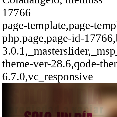
17766
page-template,page-templ
php,page,page-id-17766,
3.0.1,_masterslider,_ms
theme-ver-28.6,qode-the
6.7.0,vc_responsive