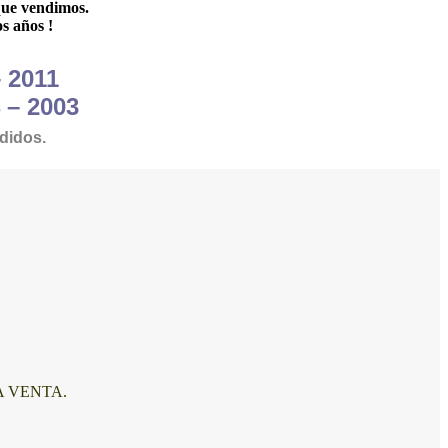
que vendimos.
s años !
– 2011
 – 2003
didos.
A VENTA.