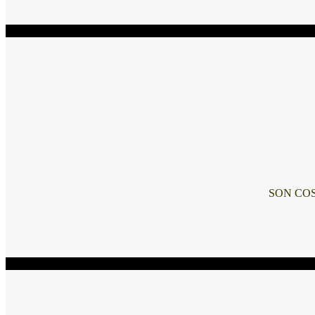
Maria Maranessi
SON COS
Maria Maranessi