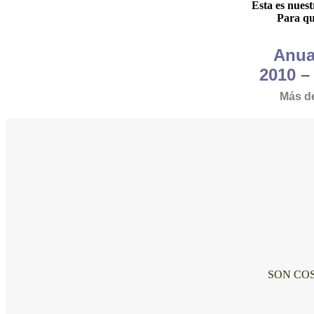
Esta es nues
Nuestra experiencia!
Para qu
Anuar
Contarte sobre nuestra trayectoria más allá de las palabras...
2010 –
Más d
SON COS