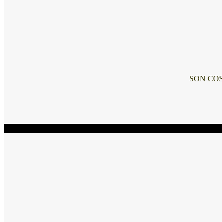
SON COS
Maria Maranessi ventas